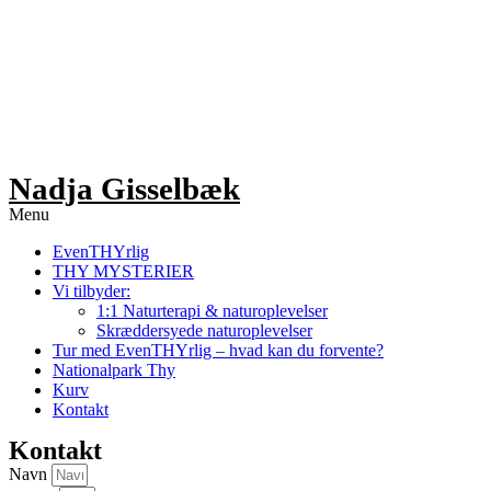
Videre
til
indhold
Nadja Gisselbæk
Menu
EvenTHYrlig
THY MYSTERIER
Vi tilbyder:
1:1 Naturterapi & naturoplevelser
Skræddersyede naturoplevelser
Tur med EvenTHYrlig – hvad kan du forvente?
Nationalpark Thy
Kurv
Kontakt
Kontakt
Navn