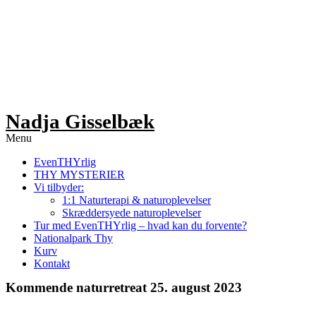
Videre
til
indhold
Nadja Gisselbæk
Menu
EvenTHYrlig
THY MYSTERIER
Vi tilbyder:
1:1 Naturterapi & naturoplevelser
Skræddersyede naturoplevelser
Tur med EvenTHYrlig – hvad kan du forvente?
Nationalpark Thy
Kurv
Kontakt
Kommende naturretreat 25. august 2023